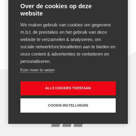
Belgium
Over de cookies op deze
website
CONTACT
+32 3 340 04 90
We maken gebruik van cookies om gegevens
+32 3 340 04 91
m.b.t. de prestaties en het gebruik van deze
Envoyez un mail
website te verzamelen & analyseren, om
sociale netwerkfunctionaliteiten aan te bieden en
onze content & advertenties te verbeteren en
personaliseren.
Kom meer te weten
ALLE COOKIES TOESTAAN
Termes et conditions
Privacy policy
Cookie policy
Assurance Rental Plus
COOKIE-INSTELLINGEN
© 2026 Hermans Heftrucks