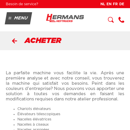
Skip to main content
Besoin de service?
NL
EN
FR
DE
MENU
ACHETER
LOUER
SERVICE
+3
2 3
ACHETER
34
0
04
90
La parfaite machine vous facilite la vie. Après une
première analyse et avec notre conseil, vous trouverez
la machine qui satisfait vos besoins. Peint dans les
couleurs d'entreprise? Nous pouvons vous apporter une
solution à toutes vos demandes en faisant les
modifications requises dans notre atelier professional.
Chariots élévateurs
Élévateurs télescopiques
Nacelles élévatrices
Nacelles à ciseaux
Nacelles araignées