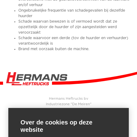
en/of verhuur
Ongebruikelijke frequentie van schadegevallen bij dezelfde
huurder
Schade waarvan bewezen is of vermoed wordt dat ze
opzettelijk door de huurder of zijn aangestelden werd
veroorzaakt
Schade waarvoor een derde (tov de huurder en verhuurder)
verantwoordelijk is
Brand met oorzaak buiten de machine.
Hermans Heftrucks bv
Industriezone "De Meiren"
Beersebaan 71
2310
Rijkevorsel
Belgium
Over de cookies op deze
website
CONTACT