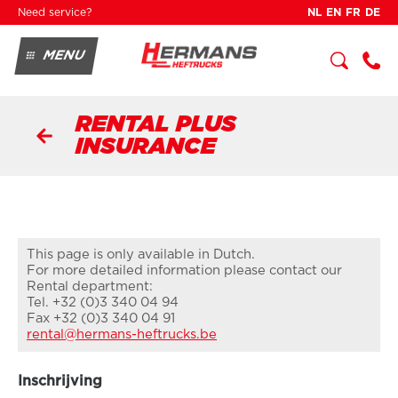
Skip to main content
Need service?
NL
EN
FR
DE
MENU
BUY
RENT
SERVICE
+3
2 3
RENTAL PLUS
34
0
INSURANCE
04
90
This page is only available in Dutch.
For more detailed information please contact our
Rental department:
Tel. +32 (0)3 340 04 94
Fax +32 (0)3 340 04 91
rental@hermans-heftrucks.be
Inschrijving