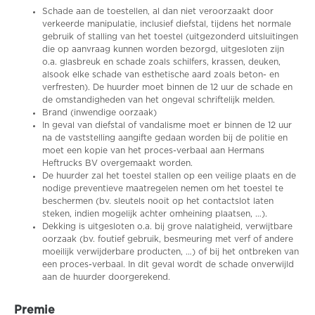
Schade aan de toestellen, al dan niet veroorzaakt door
verkeerde manipulatie, inclusief diefstal, tijdens het normale
gebruik of stalling van het toestel (uitgezonderd uitsluitingen
die op aanvraag kunnen worden bezorgd, uitgesloten zijn
o.a. glasbreuk en schade zoals schilfers, krassen, deuken,
alsook elke schade van esthetische aard zoals beton- en
verfresten). De huurder moet binnen de 12 uur de schade en
de omstandigheden van het ongeval schriftelijk melden.
Brand (inwendige oorzaak)
In geval van diefstal of vandalisme moet er binnen de 12 uur
na de vaststelling aangifte gedaan worden bij de politie en
moet een kopie van het proces-verbaal aan Hermans
Heftrucks BV overgemaakt worden.
De huurder zal het toestel stallen op een veilige plaats en de
nodige preventieve maatregelen nemen om het toestel te
beschermen (bv. sleutels nooit op het contactslot laten
steken, indien mogelijk achter omheining plaatsen, …).
Dekking is uitgesloten o.a. bij grove nalatigheid, verwijtbare
oorzaak (bv. foutief gebruik, besmeuring met verf of andere
moeilijk verwijderbare producten, …) of bij het ontbreken van
een proces-verbaal. In dit geval wordt de schade onverwijld
aan de huurder doorgerekend.
Premie