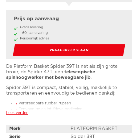
Prijs op aanvraag
Gratis levering
+60 jaar ervaring
Persoonlijk advies
VRAAG OFFERTE AAN
De Platform Basket Spider 39T is net als zijn grote
broer, de Spider 43T, een
telescopische
spinhoogwerker met beweegbare jib
.
Spider 39T is compact, stabiel, veilig, makkelijk te
transporteren en eenvoudig te bedienen dankzij:
Verbreedbare rubber rupsen
Eenvoudige en intuïtieve bediening
Lees verder
Automatisch afstempelen
Steunpoten die in verschillende breedtes te positioneren zijn
Uitrustbaar met een winch
Merk
PLATFORM BASKET
Serie
Spider 39T
Met z'n 39 m werkhoogte is de Spider 39T