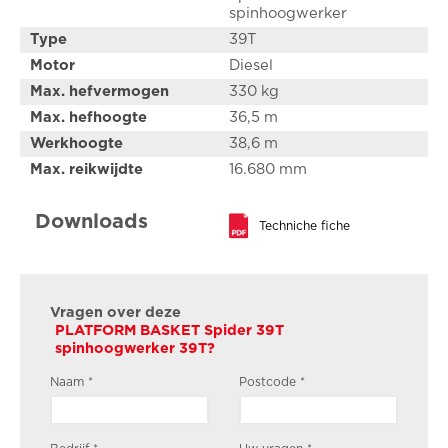
spinhoogwerker
spinhoogwerker ideaal voor
gebruik
in:
Type
39T
Boomverzorging
Motor
Diesel
Onderhoudswerken
Elektriciteitswerken
Max. hefvermogen
330 kg
Andere werken op hoogte met beperkte beschikbare ruimte
Max. hefhoogte
36,5 m
De Spider 39T is op aanvraag ook beschikbaar in een
Werkhoogte
38,6 m
hybride versie met een diesel verbrandingsmotor en
Max. reikwijdte
16.680 mm
een lithium batterij.
Downloads
Techniche fiche
Vragen over deze
PLATFORM BASKET Spider 39T
spinhoogwerker 39T?
Naam
*
Postcode
*