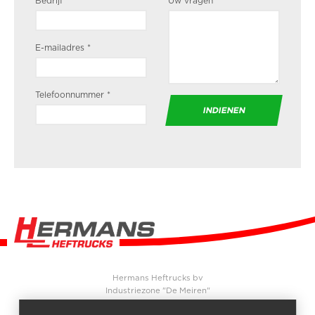
Bedrijf
*
Uw vragen
*
E-mailadres
*
Telefoonnummer
*
Hermans Heftrucks bv
Industriezone "De Meiren"
Beersebaan 71