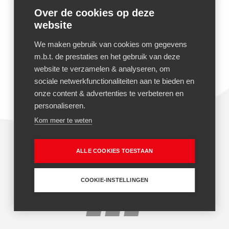
2310
Rijkevorsel
België
Over de cookies op deze
website
CONTACT
+32 3 340 04 90
We maken gebruik van cookies om gegevens
+32 3 340 04 91
m.b.t. de prestaties en het gebruik van deze
Mail ons
website te verzamelen & analyseren, om
sociale netwerkfunctionaliteiten aan te bieden en
onze content & advertenties te verbeteren en
personaliseren.
Kom meer te weten
ALLE COOKIES TOESTAAN
Algemene voorwaarden
Privacy policy
Cookie policy
Rental Plus verzekering
COOKIE-INSTELLINGEN
© 2026 Hermans Heftrucks