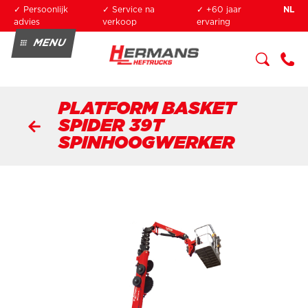
Overslaan en naar de inhoud gaan
✓ Persoonlijk
✓ Service na
✓ +60 jaar
NL
advies
verkoop
ervaring
MENU
KOPEN
HUREN
SERVICE
+3
OPLEIDING
2 3
PLATFORM BASKET
34
0
SPIDER 39T
04
SPINHOOGWERKER
90