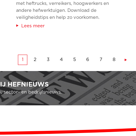
met heftrucks, verreikers, hoogwerkers en
andere hefwerktuigen. Download de
veiligheidstips en help zo voorkomen.
Lees meer
1
2
3
4
5
6
7
8
IJ HEFNIEUWS
 sector- en bedrijfsnieuws.