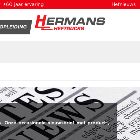
 +60 jaar ervaring
Hefnieuws
OPLEIDING
s. Onze occasionele nieuwsbrief met product-,