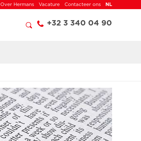
Over Hermans
Vacature
Contacteer ons
NL
+32 3 340 04 90