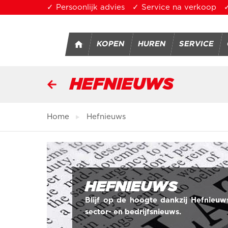
Overslaan en naar de inhoud gaan
✓ Persoonlijk advies
✓ Service na verkoop
✓
KOPEN
HUREN
SERVICE
HEFNIEUWS
U bent hier
Home
Hefnieuws
HEFNIEUWS
Blijf op de hoogte dankzij Hefnieuw
sector- en bedrijfsnieuws.