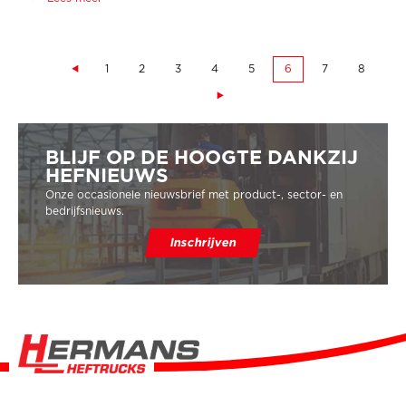
PAGINA'S
1
2
3
4
5
6
7
8
BLIJF OP DE HOOGTE DANKZIJ
HEFNIEUWS
Onze occasionele nieuwsbrief met product-, sector- en
bedrijfsnieuws.
Inschrijven