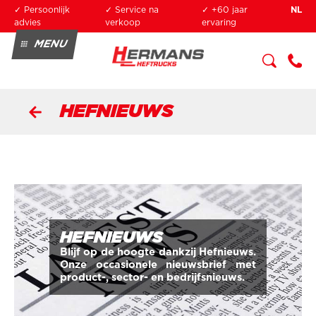
Overslaan en naar de inhoud gaan
✓ Persoonlijk
✓ Service na
✓ +60 jaar
NL
advies
verkoop
ervaring
MENU
KOPEN
HUREN
SERVICE
+3
OPLEIDING
2 3
HEFNIEUWS
34
0
04
90
HEFNIEUWS
Blijf op de hoogte dankzij Hefnieuws.
Onze occasionele nieuwsbrief met
product-, sector- en bedrijfsnieuws.