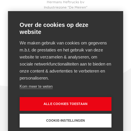
Hermans Heftrucks bv
Industriezone "De Meiren"
Beersebaan 71
2310
Rijkevorsel
België
Over de cookies op deze
website
CONTACT
+32 3 340 04 90
We maken gebruik van cookies om gegevens
+32 3 340 04 91
m.b.t. de prestaties en het gebruik van deze
Mail ons
website te verzamelen & analyseren, om
sociale netwerkfunctionaliteiten aan te bieden en
onze content & advertenties te verbeteren en
personaliseren.
Kom meer te weten
ALLE COOKIES TOESTAAN
Algemene voorwaarden
Privacy policy
Cookie policy
Rental Plus verzekering
COOKIE-INSTELLINGEN
© 2026 Hermans Heftrucks