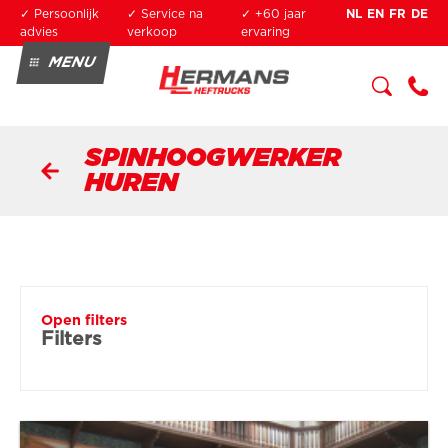
Overslaan en naar de inhoud gaan
✓ Persoonlijk
✓ Service na
✓ +60 jaar
NL
EN
FR
DE
advies
verkoop
ervaring
MENU
HUREN
KOPEN
SERVICE
+3
OPLEIDING
2 3
SPINHOOGWERKER
34
0
HUREN
04
90
Open filters
Filters