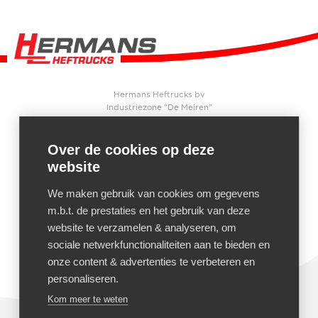
Hermans Heftrucks bv
Industriezone "De Meiren"
Beersebaan 71
2310
Rijkevorsel
België
Over de cookies op deze
website
CONTACT
+32 3 340 04 90
We maken gebruik van cookies om gegevens
+32 3 340 04 91
m.b.t. de prestaties en het gebruik van deze
Mail ons
website te verzamelen & analyseren, om
sociale netwerkfunctionaliteiten aan te bieden en
onze content & advertenties te verbeteren en
personaliseren.
Kom meer te weten