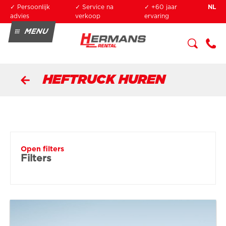
Overslaan en naar de inhoud gaan
✓ Persoonlijk
✓ Service na
✓ +60 jaar
NL
advies
verkoop
ervaring
MENU
HUREN
KOPEN
SERVICE
+3
OPLEIDING
2 3
HEFTRUCK HUREN
34
0
04
94
Open filters
Filters