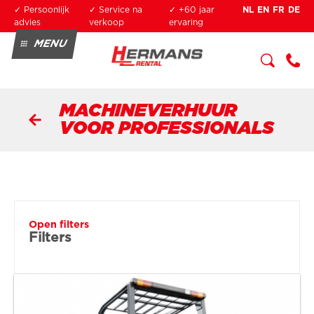
Overslaan en naar de inhoud gaan
✓ Persoonlijk
✓ Service na
✓ +60 jaar
NL
EN
FR
DE
advies
verkoop
ervaring
MENU
HUREN
KOPEN
SERVICE
+3
OPLEIDING
2 3
MACHINEVERHUUR
34
0
VOOR PROFESSIONALS
04
94
Open filters
Filters