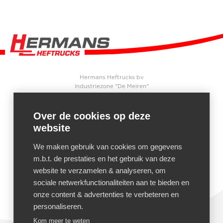
Hermans Heftrucks bv
Industriezone "De Meiren"
Beersebaan 71
2310
Rijkevorsel
België
Over de cookies op deze
website
CONTACT
+32 3 340 04 90
We maken gebruik van cookies om gegevens
+32 3 340 04 91
m.b.t. de prestaties en het gebruik van deze
Mail ons
website te verzamelen & analyseren, om
sociale netwerkfunctionaliteiten aan te bieden en
onze content & advertenties te verbeteren en
personaliseren.
Kom meer te weten