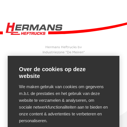
Hermans Heftrucks bv
Industriezone "De Meiren"
Beersebaan 71
2310
Rijkevorsel
Over de cookies op deze
België
website
CONTACT
We maken gebruik van cookies om gegevens
+32 3 340 04 90
+32 3 340 04 91
m.b.t. de prestaties en het gebruik van deze
Mail ons
website te verzamelen & analyseren, om
sociale netwerkfunctionaliteiten aan te bieden en
onze content & advertenties te verbeteren en
personaliseren.