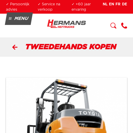
Overslaan en naar de inhoud gaan
✓ Persoonlijk
✓ Service na
✓ +60 jaar
NL
EN
FR
DE
advies
verkoop
ervaring
MENU
KOPEN
HUREN
SERVICE
+3
OPLEIDING
2 3
TWEEDEHANDS KOPEN
34
0
04
90